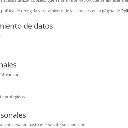
 necesita utilizar cookies, que es una información que se almacena 
a política de recogida y tratamiento de las cookies en la página de
Pol
amiento de datos
s:
nales
Titular son:
te protegidos.
rsonales
se conservarán hasta que solicite su supresión.