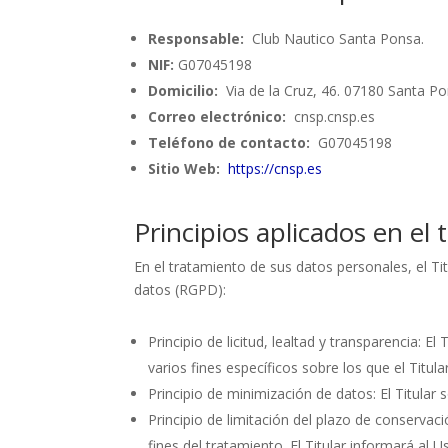
Responsable:
Club Nautico Santa Ponsa.
NIF:
G07045198
Domicilio:
Via de la Cruz, 46. 07180 Santa Pon
Correo electrónico:
cnsp.cnsp.es
Teléfono de contacto:
G07045198
Sitio Web:
https://cnsp.es
Principios aplicados en el
En el tratamiento de sus datos personales, el Ti
datos (RGPD):
Principio de licitud, lealtad y transparencia: 
varios fines específicos sobre los que el Titu
Principio de minimización de datos: El Titular s
Principio de limitación del plazo de conservac
fines del tratamiento. El Titular informará al 