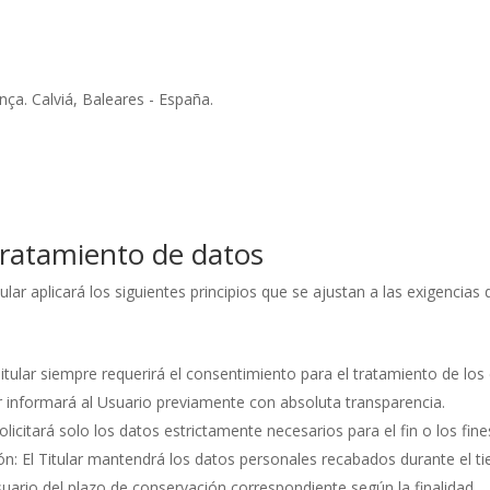
ça. Calviá, Baleares - España.
 tratamiento de datos
tular aplicará los siguientes principios que se ajustan a las exigenci
El Titular siempre requerirá el consentimiento para el tratamiento de 
lar informará al Usuario previamente con absoluta transparencia.
olicitará solo los datos estrictamente necesarios para el fin o los fines
ión: El Titular mantendrá los datos personales recabados durante el t
Usuario del plazo de conservación correspondiente según la finalidad.