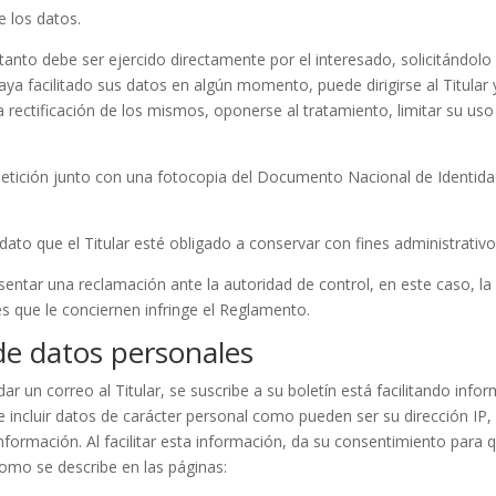
e los datos.
tanto debe ser ejercido directamente por el interesado, solicitándolo d
haya facilitado sus datos en algún momento, puede dirigirse al Titular
 rectificación de los mismos, oponerse al tratamiento, limitar su uso 
 petición junto con una fotocopia del Documento Nacional de Identida
dato que el Titular esté obligado a conservar con fines administrativo
presentar una reclamación ante la autoridad de control, en este caso, 
s que le conciernen infringe el Reglamento.
 de datos personales
 un correo al Titular, se suscribe a su boletín está facilitando infor
 incluir datos de carácter personal como pueden ser su dirección IP, n
nformación. Al facilitar esta información, da su consentimiento para q
mo se describe en las páginas: