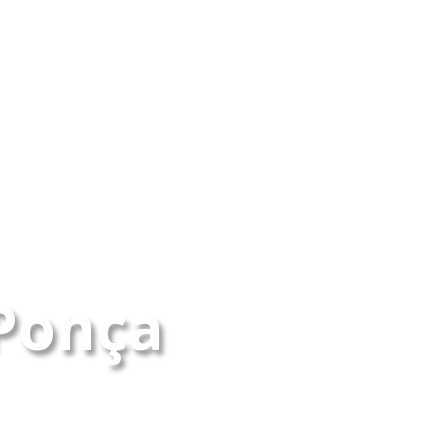
 Ponça