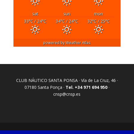
sat
sun
mon
33
°C
/ 24
°C
34
°C
/ 24
°C
32
°C
/ 25
°C
powered by
Weather Atlas
CLUB NÁUTICO SANTA PONSA · Vía de La Cruz, 46 ·
07180 Santa Ponça ·
Tel. +34 971 694 950
·
cnsp@cnsp.es