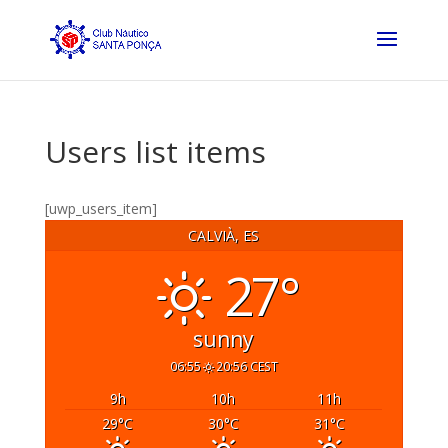
Users list items
[uwp_users_item]
CALVIÀ, ES
27°
sunny
06:55
20:56 CEST
9
h
10
h
11
h
29
°C
30
°C
31
°C