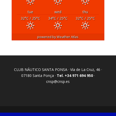
tue
wed
thu
32
°C
/ 25
°C
34
°C
/ 25
°C
32
°C
/ 25
°C
powered by
Weather Atlas
CLUB NÁUTICO SANTA PONSA · Vía de La Cruz, 46 ·
07180 Santa Ponça ·
Tel. +34 971 694 950
·
cnsp@cnsp.es