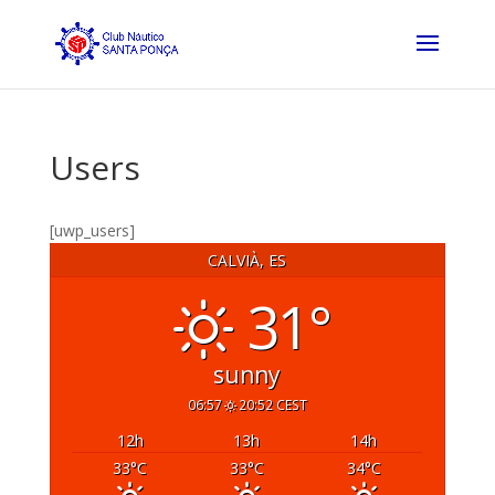
Users
[uwp_users]
CALVIÀ, ES
31°
sunny
06:57
20:52 CEST
12
h
13
h
14
h
33
°C
33
°C
34
°C