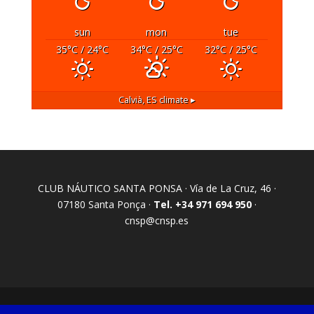
sun
mon
tue
35
°C
/ 24
°C
34
°C
/ 25
°C
32
°C
/ 25
°C
Calvià, ES
climate ▸
CLUB NÁUTICO SANTA PONSA · Vía de La Cruz, 46 ·
07180 Santa Ponça ·
Tel. +34 971 694 950
·
cnsp@cnsp.es