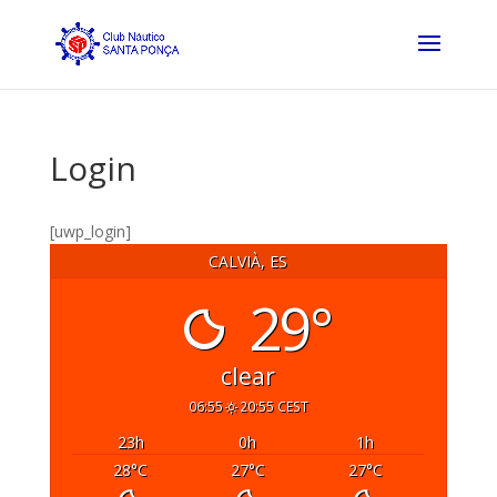
Login
[uwp_login]
CALVIÀ, ES
29°
clear
06:55
20:55 CEST
23
h
0
h
1
h
28
°C
27
°C
27
°C